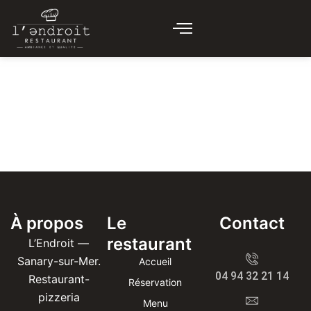
Aller
au
contenu
À propos
Le
Contact
restaurant
L’Endroit —
Sanary-sur-Mer.
Accueil
04 94 32 21 14
Restaurant-
Réservation
pizzeria
Menu